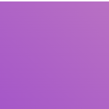
Judul
Pengarang
Subjek
ISBN/ISSN
Tipe Koleksi
Lokasi
GMD