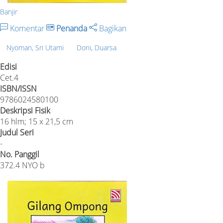
Banjir
Komentar
Penanda
Bagikan
Nyoman, Sri Utami
Doni, Duarsa
Edisi
Cet.4
ISBN/ISSN
9786024580100
Deskripsi Fisik
16 hlm; 15 x 21,5 cm
Judul Seri
-
No. Panggil
372.4 NYO b