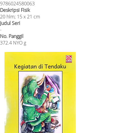
9786024580063
Deskripsi Fisik
20 hlm; 15 x 21 cm
Judul Seri
-
No. Panggil
372.4 NYO g