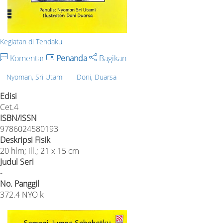
Kegiatan di Tendaku
Komentar
Penanda
Bagikan
Nyoman, Sri Utami
Doni, Duarsa
Edisi
Cet.4
ISBN/ISSN
9786024580193
Deskripsi Fisik
20 hlm; ill.; 21 x 15 cm
Judul Seri
-
No. Panggil
372.4 NYO k