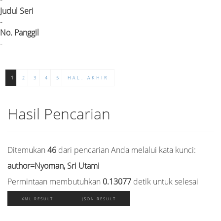
Judul Seri
-
No. Panggil
-
1
2
3
4
5
HAL. AKHIR
Hasil Pencarian
Ditemukan
46
dari pencarian Anda melalui kata kunci:
author=Nyoman, Sri Utami
Permintaan membutuhkan
0.13077
detik untuk selesai
XML RESULT
JSON RESULT