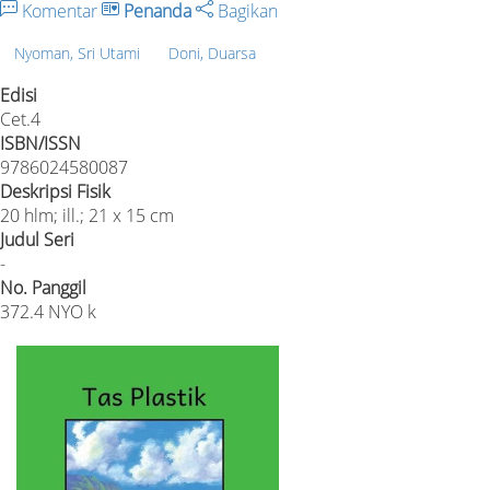
Komentar
Penanda
Bagikan
Nyoman, Sri Utami
Doni, Duarsa
Edisi
Cet.4
ISBN/ISSN
9786024580087
Deskripsi Fisik
20 hlm; ill.; 21 x 15 cm
Judul Seri
-
No. Panggil
372.4 NYO k