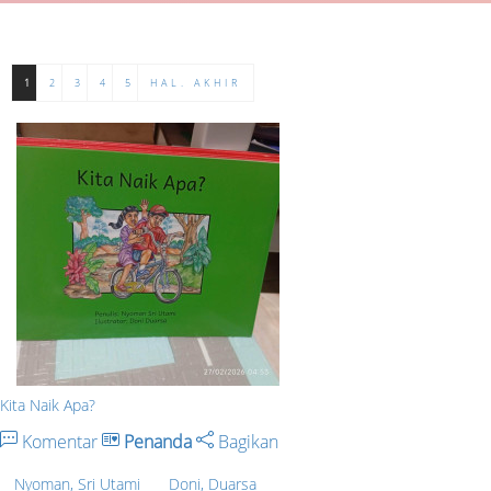
1
2
3
4
5
HAL. AKHIR
Kita Naik Apa?
Komentar
Penanda
Bagikan
Nyoman, Sri Utami
Doni, Duarsa