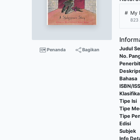
#
My 
823 
Informa
Judul Se
Penanda
Bagikan
No. Pang
Penerbi
Deskrips
Bahasa
ISBN/IS
Klasifika
Tipe Isi
Tipe Me
Tipe P
Edisi
Subjek
Info Deta