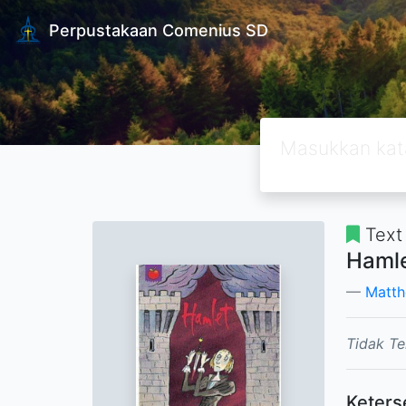
Perpustakaan Comenius SD
Text
Haml
Matth
Tidak Te
Keters