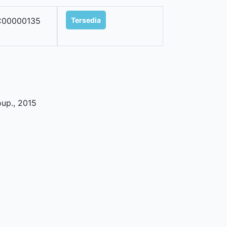
C00000135
Tersedia
oup
.,
2015