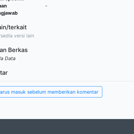
aan
-
ngjawab
ain/terkait
sedia versi lain
an Berkas
da Data
tar
arus masuk sebelum memberikan komentar