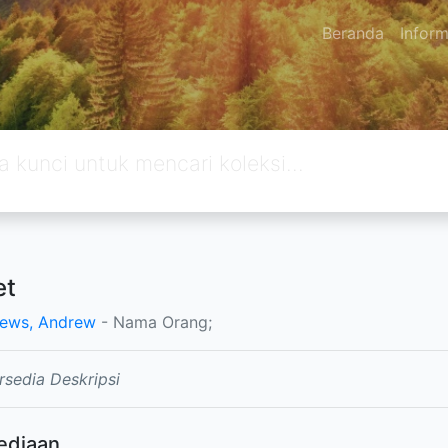
Beranda
Inform
et
ews, Andrew
- Nama Orang;
rsedia Deskripsi
ediaan