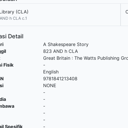
Library (CLA)
AND h CLA c.1
si Detail
ri
A Shakespeare Story
gil
823 AND h CLA
t
Great Britain
:
The Watts Publishing Gr
i Fisik
-
English
SN
9781841213408
si
NONE
-
dia
-
embawa
-
-
-
il Spesifik
-