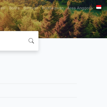
asi
Berita
Bantuan
Pustakawan
Area Anggota